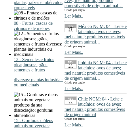
aves; mel natural; produtos
plantas, raízes e tubérculos,
comestíveis de origem animal…
comestíveis
Criado por sergio
Ler Mais..
08 - Frutas; cascas de
México NCM: 04 - Leite e
FEV
citrinos e de melões
27
laticínios; ovos de aves;
mel natural; produtos comestíveis
de origem animal…
Criado por sergio
Ler Mais..
12 - Sementes e frutos
Polónia NCM: 04 - Leite e
FEV
oleaginosos; grãos,
23
laticínios; ovos de aves;
sementes e frutos
mel natural; produtos comestíveis
de origem animal…
diversos; plantas industriais
Criado por sergio
ou medicinais
Ler Mais..
Chile NCM: 04 - Leite e
FEV
22
laticínios; ovos de aves;
mel natural; produtos comestíveis
de origem animal
Criado por sergio
15 - Gorduras e óleos
Ler Mais..
animais ou vegetais;