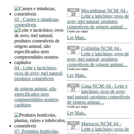
Moçambique NCM: 04 -
ABR
18
Leite e laticínios; ovos de
02 - Carnes e miudezas,
aves; mel natural; produtos
comestíveis
comestíveis de origem animal…
Criado por sergio
Ler Mais..
Colômbia NCM: 04 -
MAR
02
Leite e laticínios; ovos de
aves; mel natural; produtos
comestíveis de origem animal…
04 - Leite e lacticínios;
Criado por sergio
ovos de aves; mel natural;
Ler Mais..
produtos comestíveis
Gana NCM: 04 - Leite e
FEV
de origem animal, não
27
laticínios; ovos de aves;
especificados nem
mel natural; produtos comestíveis
compreendidos noutros
de origem animal…
capítulos
Criado por sergio
Ler Mais..
Marrocos NCM: 04 -
FEV
27
Leite e laticínios; ovos de
07- Produtos hortícolas,