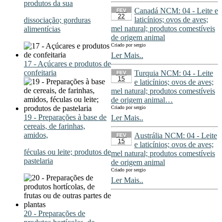
produtos da sua
Canadá NCM: 04 - Leite e
FEV
22
laticínios; ovos de aves;
dissociação; gorduras
mel natural; produtos comestíveis
alimentícias
de origem animal
Criado por sergio
Ler Mais..
17 - Açúcares e produtos de
confeitaria
Turquia NCM: 04 - Leite
FEV
15
e laticínios; ovos de aves;
mel natural; produtos comestíveis
de origem animal…
Criado por sergio
19 - Preparações à base de
Ler Mais..
cereais, de farinhas,
amidos,
Austrália NCM: 04 - Leite
FEV
15
e laticínios; ovos de aves;
féculas ou leite; produtos de
mel natural; produtos comestíveis
pastelaria
de origem animal
Criado por sergio
Ler Mais..
20 - Preparações de