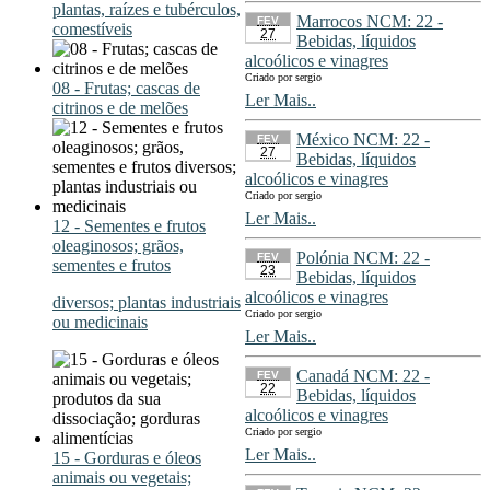
plantas, raízes e tubérculos,
Marrocos NCM: 22 -
FEV
comestíveis
27
Bebidas, líquidos
alcoólicos e vinagres
Criado por sergio
08 - Frutas; cascas de
Ler Mais..
citrinos e de melões
México NCM: 22 -
FEV
27
Bebidas, líquidos
alcoólicos e vinagres
Criado por sergio
Ler Mais..
12 - Sementes e frutos
oleaginosos; grãos,
Polónia NCM: 22 -
FEV
sementes e frutos
23
Bebidas, líquidos
alcoólicos e vinagres
diversos; plantas industriais
Criado por sergio
ou medicinais
Ler Mais..
Canadá NCM: 22 -
FEV
22
Bebidas, líquidos
alcoólicos e vinagres
Criado por sergio
Ler Mais..
15 - Gorduras e óleos
animais ou vegetais;