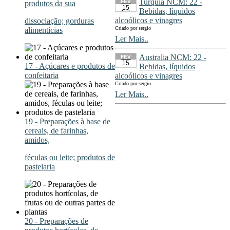
Turquia NCM: 22 -
FEV
produtos da sua
15
Bebidas, líquidos
alcoólicos e vinagres
dissociação; gorduras
Criado por sergio
alimentícias
Ler Mais..
Australia NCM: 22 -
FEV
15
17 - Açúcares e produtos de
Bebidas, líquidos
confeitaria
alcoólicos e vinagres
Criado por sergio
Ler Mais..
19 - Preparações à base de
cereais, de farinhas,
amidos,
féculas ou leite; produtos de
pastelaria
20 - Preparações de