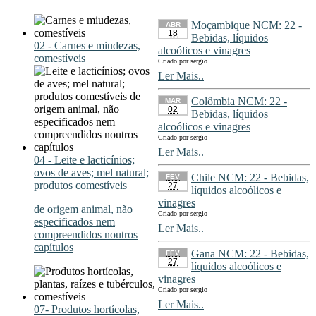
Moçambique NCM: 22 -
ABR
18
Bebidas, líquidos
02 - Carnes e miudezas,
alcoólicos e vinagres
comestíveis
Criado por sergio
Ler Mais..
Colômbia NCM: 22 -
MAR
02
Bebidas, líquidos
alcoólicos e vinagres
Criado por sergio
Ler Mais..
04 - Leite e lacticínios;
ovos de aves; mel natural;
Chile NCM: 22 - Bebidas,
FEV
produtos comestíveis
27
líquidos alcoólicos e
vinagres
de origem animal, não
Criado por sergio
especificados nem
Ler Mais..
compreendidos noutros
capítulos
Gana NCM: 22 - Bebidas,
FEV
27
líquidos alcoólicos e
vinagres
Criado por sergio
Ler Mais..
07- Produtos hortícolas,