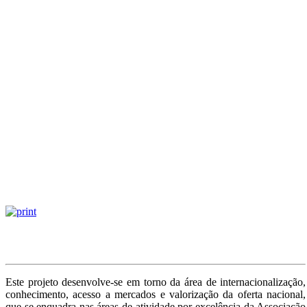
Sobre o
Project
o
Este projeto desenvolve-se em torno da área de internacionalização,
conhecimento, acesso a mercados e valorização da oferta nacional,
que se enquadra nas áreas de atividade por excelência da Associação